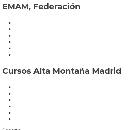
EMAM, Federación
Política de cookies
Fedérate
Parte accidente
Servicios
Condiciones cursos
Mapa del sitio
Cursos Alta Montaña Madrid
A deportistas
A profesionales
A medida
Rocódromos
Aulas en las montañas
Escuelas infantiles escalada