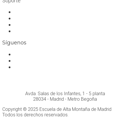
Soporte
Trabaja con nosotros
Bolsa de trabajo
Seguro RC profesional
Contacto
Síguenos
Facebook
Instagram
Whatsapp
Conócenos personalmente en:
Avda. Salas de los Infantes, 1 - 5 planta
28034 - Madrid - Metro Begoña
Copyright © 2025 Escuela de Alta Montaña de Madrid
Todos los derechos reservados.
Desarrollo Web