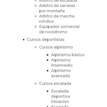
Árbitro de escalada
Arbitro de carreras
por montaña
Arbitro de marcha
nórdica
Equipador comercial
de rocódromo
Cursos deportistas
Cursos alpinismo
Alpinismo básico
Alpinismo
intermedio
Alpinismo
avanzado
Cursos escalada
Escalada
deportiva
iniciacion
Escalada