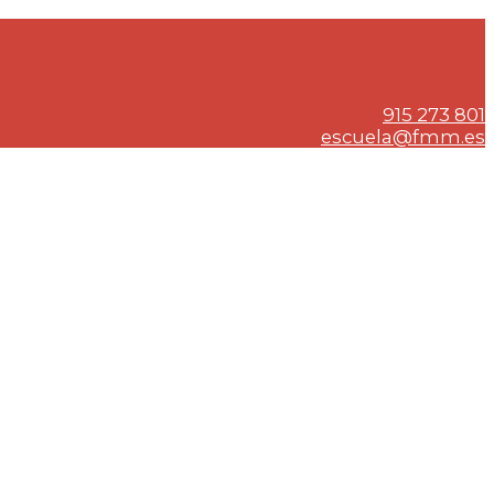
915 273 801
escuela@fmm.es