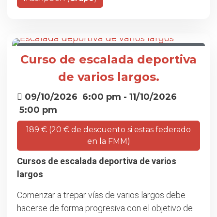
CURSO DE ESCALADA DEPORTIVA DE VARIOS
Curso de escalada deportiva
LARGOS
de varios largos.
09/10/2026
6:00 pm
- 11/10/2026
5:00 pm
189 € (20 € de descuento si estas federado
en la FMM)
Cursos de escalada deportiva de varios
largos
Comenzar a trepar vías de varios largos debe
hacerse de forma progresiva con el objetivo de