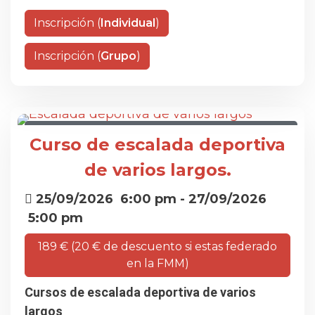
Inscripción (
Individual
)
Inscripción (
Grupo
)
CURSO DE ESCALADA DEPORTIVA DE VARIOS
Curso de escalada deportiva
LARGOS
de varios largos.
25/09/2026
6:00 pm
- 27/09/2026
5:00 pm
189 € (20 € de descuento si estas federado
en la FMM)
Cursos de escalada deportiva de varios
largos