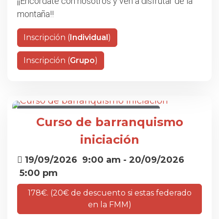
¡¡Encordate con nosotros y ven a disfrutar de la
montaña!!
Inscripción (
Individual
)
Inscripción (
Grupo
)
CURSO DE BARRANQUISMO INICIACIÓN
Curso de barranquismo
iniciación
19/09/2026
9:00 am
- 20/09/2026
5:00 pm
178€. (20€ de descuento si estas federado
en la FMM)