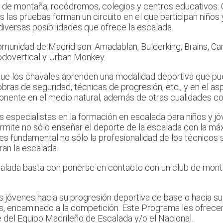
es de montaña, rocódromos, colegios y centros educativos.
odas las pruebas forman un circuito en el que participan niñ
diversas posibilidades que ofrece la escalada.
Comunidad de Madrid son: Amadablan, Bulderking, Brains, C
odovertical y Urban Monkey.
ue los chavales aprenden una modalidad deportiva que puede
bras de seguridad, técnicas de progresión, etc., y en el a
onente en el medio natural, además de otras cualidades com
 especialistas en la formación en escalada para niños y jó
rmite no sólo enseñar el deporte de la escalada con la máxi
s fundamental no sólo la profesionalidad de los técnicos
ran la escalada.
escalada basta con ponerse en contacto con un club de mon
s jóvenes hacia su progresión deportiva de base o hacia su
, encaminado a la competición. Este Programa les ofrecerá
 del Equipo Madrileño de Escalada y/o el Nacional.