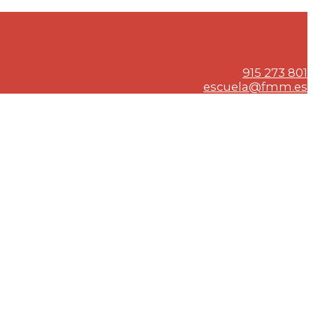
915 273 801
escuela@fmm.es