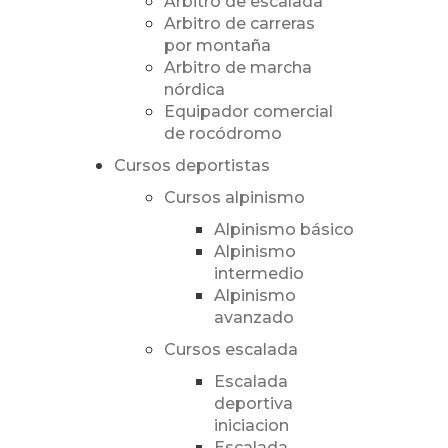
Árbitro de escalada
Arbitro de carreras
por montaña
Arbitro de marcha
nórdica
Equipador comercial
de rocódromo
Cursos deportistas
Cursos alpinismo
Alpinismo básico
Alpinismo
intermedio
Alpinismo
avanzado
Cursos escalada
Escalada
deportiva
iniciacion
Escalada