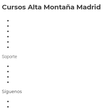
Cursos Alta Montaña Madrid
A deportistas
A profesionales
A medida
Rocódromos
Aulas en las montañas
Escuelas infantiles escalada
Soporte
Trabaja con nosotros
Bolsa de trabajo
Seguro RC profesional
Contacto
Síguenos
Facebook
Instagram