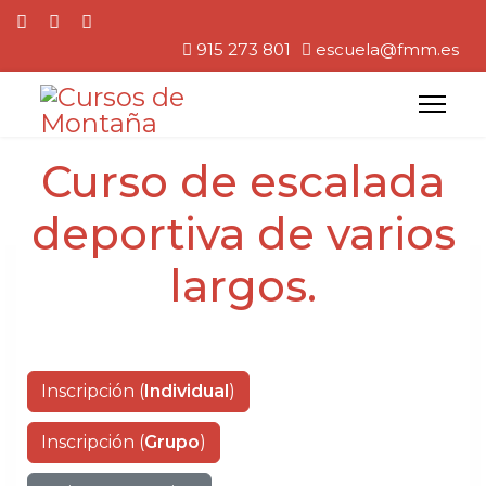
915 273 801
escuela@fmm.es
Curso de escalada
deportiva de varios
largos.
Inscripción (
Individual
)
Inscripción (
Grupo
)