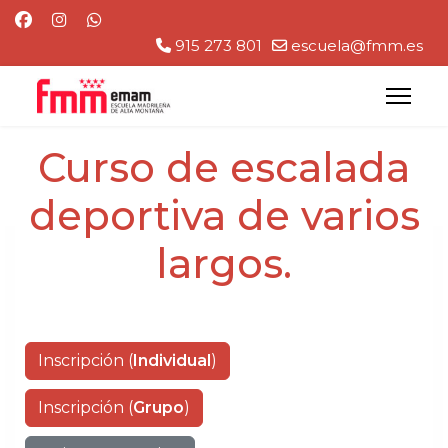
915 273 801
escuela@fmm.es
Curso de escalada
deportiva de varios
largos.
Inscripción (
Individual
)
Inscripción (
Grupo
)