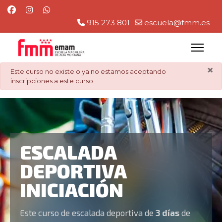
915 273 801
escuela@fmm.es
×
danger
Este curso no existe o ya no estamos aceptando
inscripciones a este curso.
ESCALADA
DEPORTIVA
INICIACIÓN
Este curso de escalada deportiva de
3 días
de