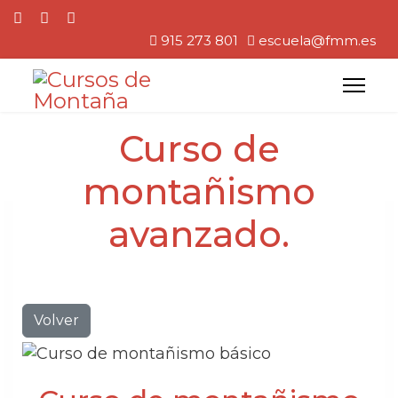
915 273 801
escuela@fmm.es
Curso de
montañismo
avanzado.
Volver