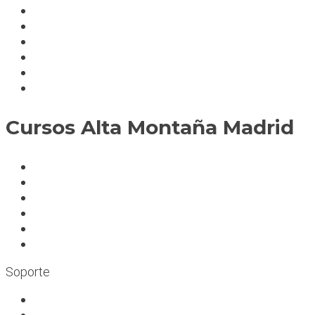
Política de cookies
Fedérate
Parte accidente
Servicios
Condiciones cursos
Mapa del sitio
Cursos Alta Montaña Madrid
A deportistas
A profesionales
A medida
Rocódromos
Aulas en las montañas
Escuelas infantiles escalada
Soporte
Trabaja con nosotros
Bolsa de trabajo