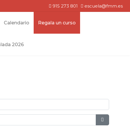
915 273 801
escuela@fmm.es
Calendario
Regala un curso
lada 2026
Mostrar con