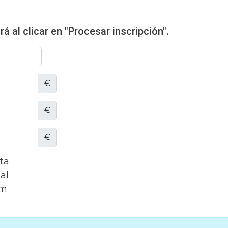
á al clicar en "Procesar inscripción".
€
€
€
ta
al
um