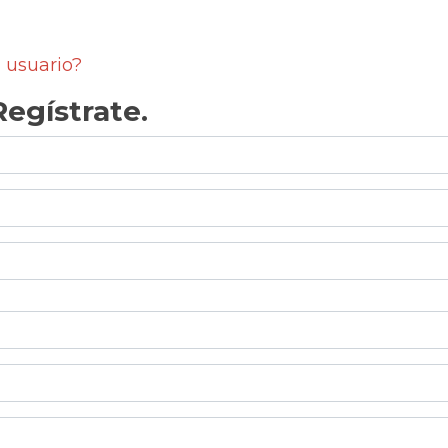
 usuario?
egístrate.