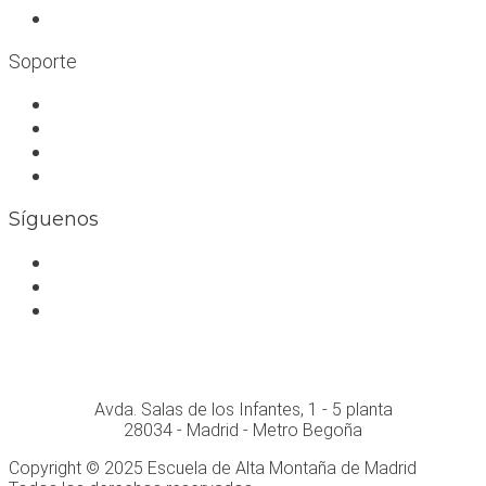
Escuelas infantiles escalada
Soporte
Trabaja con nosotros
Bolsa de trabajo
Seguro RC profesional
Contacto
Síguenos
Facebook
Instagram
Whatsapp
Conócenos personalmente en:
Avda. Salas de los Infantes, 1 - 5 planta
28034 - Madrid - Metro Begoña
Copyright © 2025 Escuela de Alta Montaña de Madrid