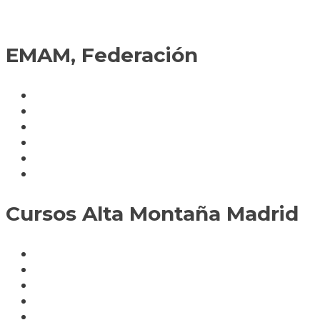
EMAM, Federación
Política de cookies
Fedérate
Parte accidente
Servicios
Condiciones cursos
Mapa del sitio
Cursos Alta Montaña Madrid
A deportistas
A profesionales
A medida
Rocódromos
Aulas en las montañas