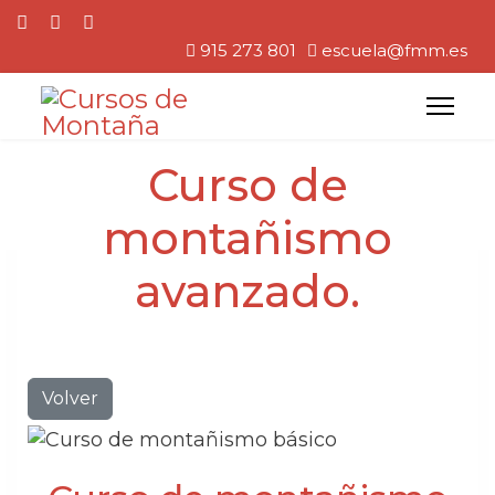
915 273 801
escuela@fmm.es
Curso de
montañismo
avanzado.
Volver