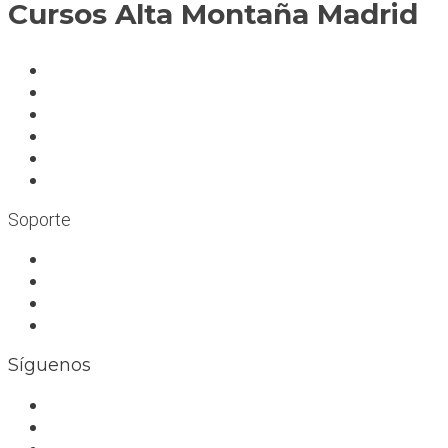
Cursos Alta Montaña Madrid
A deportistas
A profesionales
A medida
Rocódromos
Aulas en las montañas
Escuelas infantiles escalada
Soporte
Trabaja con nosotros
Bolsa de trabajo
Seguro RC profesional
Contacto
Síguenos
Facebook
Instagram