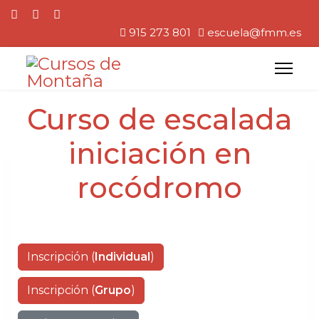
915 273 801
escuela@fmm.es
Curso de escalada
iniciación en
rocódromo
Inscripción (
Individual
)
Inscripción (
Grupo
)