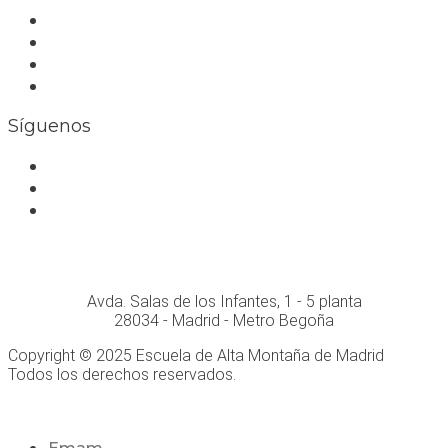
Trabaja con nosotros
Bolsa de trabajo
Seguro RC profesional
Contacto
Síguenos
Facebook
Instagram
Whatsapp
Conócenos personalmente en:
Avda. Salas de los Infantes, 1 - 5 planta
28034 - Madrid - Metro Begoña
Copyright © 2025 Escuela de Alta Montaña de Madrid
Todos los derechos reservados.
Desarrollo Web