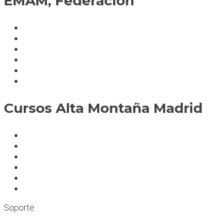
EMAM, Federación
Política de cookies
Fedérate
Parte accidente
Servicios
Condiciones cursos
Mapa del sitio
Cursos Alta Montaña Madrid
A deportistas
A profesionales
A medida
Rocódromos
Aulas en las montañas
Escuelas infantiles escalada
Soporte