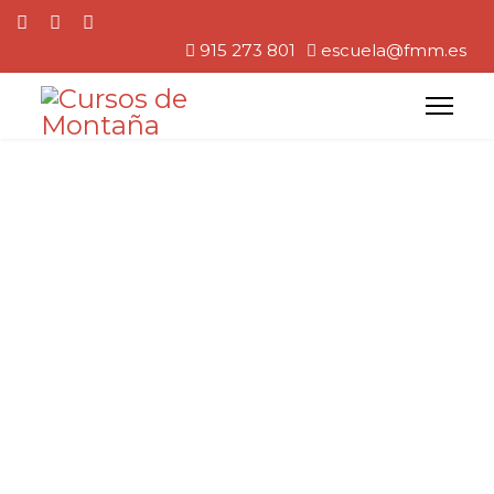
915 273 801
escuela@fmm.es