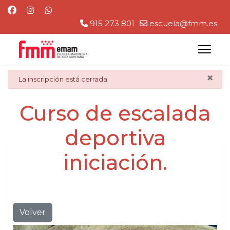
915 273 801
escuela@fmm.es
×
danger
La inscripción está cerrada
Curso de escalada
deportiva
iniciación.
Volver