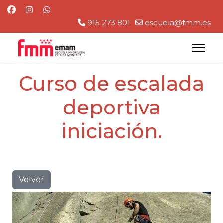
915 273 801
escuela@fmm.es
Curso de escalada
deportiva
iniciación.
Volver