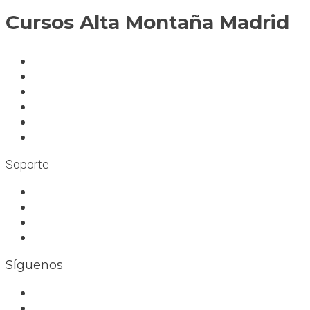
Cursos Alta Montaña Madrid
A deportistas
A profesionales
A medida
Rocódromos
Aulas en las montañas
Escuelas infantiles escalada
Soporte
Trabaja con nosotros
Bolsa de trabajo
Seguro RC profesional
Contacto
Síguenos
Facebook
Instagram