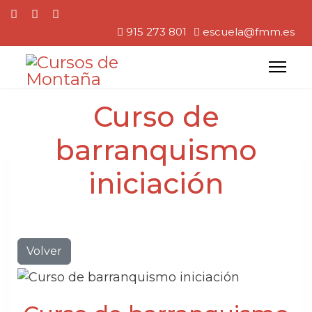
915 273 801
escuela@fmm.es
Curso de
barranquismo
iniciación
Volver