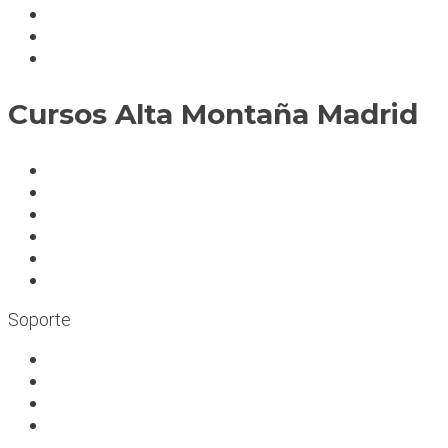
Servicios
Condiciones cursos
Mapa del sitio
Cursos Alta Montaña Madrid
A deportistas
A profesionales
A medida
Rocódromos
Aulas en las montañas
Escuelas infantiles escalada
Soporte
Trabaja con nosotros
Bolsa de trabajo
Seguro RC profesional
Contacto