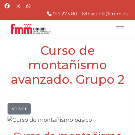
915 273 801
escuela@fmm.es
Curso de
montañismo
avanzado. Grupo 2
Volver