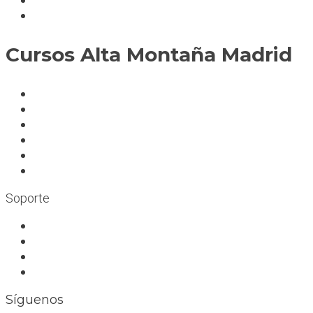
Mapa del sitio
Cursos Alta Montaña Madrid
A deportistas
A profesionales
A medida
Rocódromos
Aulas en las montañas
Escuelas infantiles escalada
Soporte
Trabaja con nosotros
Bolsa de trabajo
Seguro RC profesional
Contacto
Síguenos