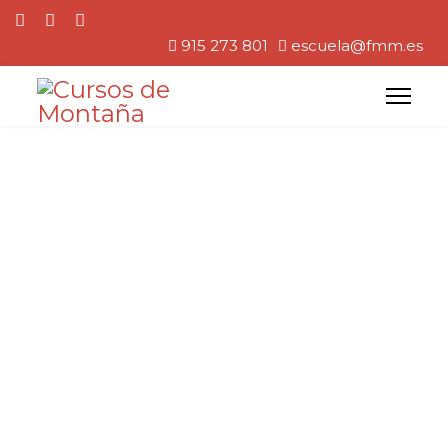
915 273 801
escuela@fmm.es