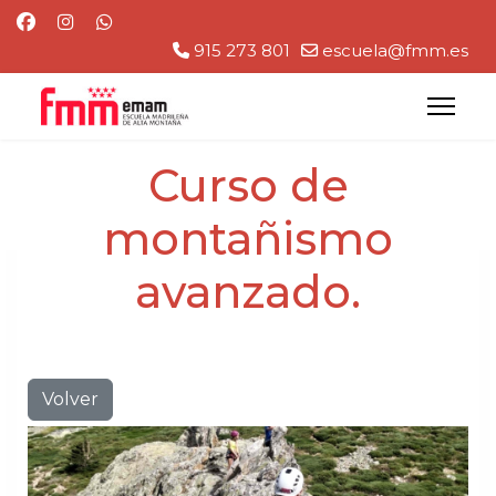
915 273 801
escuela@fmm.es
Curso de
montañismo
avanzado.
Volver