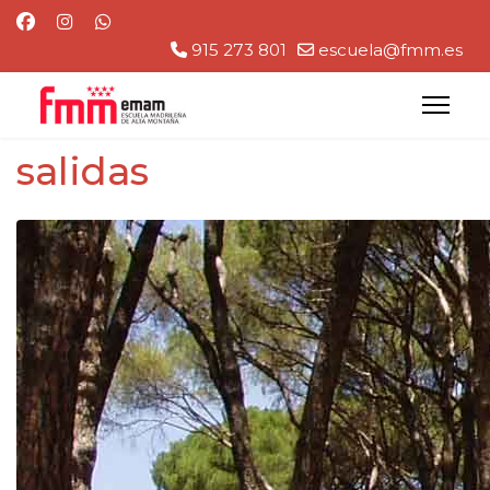
915 273 801
escuela@fmm.es
salidas