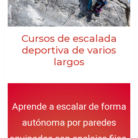
Cursos de escalada
deportiva de varios
largos
Aprende a escalar de forma
autónoma por paredes