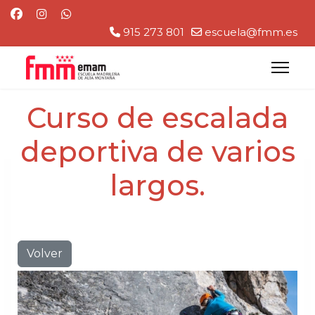
915 273 801
escuela@fmm.es
Curso de escalada
deportiva de varios
largos.
Volver