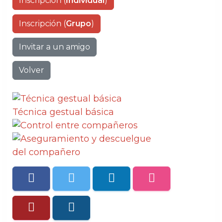
Inscripción (
Individual
)
Inscripción (
Grupo
)
Invitar a un amigo
Volver