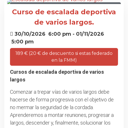
CURSO DE ESCALADA DEPORTIVA DE VARIOS
Curso de escalada deportiva
LARGOS
de varios largos.
30/10/2026
6:00 pm
- 01/11/2026
5:00 pm
189 € (20 € de descuento si estas federado
en la FMM)
Cursos de escalada deportiva de varios
largos
Comenzar a trepar vías de varios largos debe
hacerse de forma progresiva con el objetivo de
no mermar la seguridad de la cordada.
Aprenderemos a montar reuniones, progresar a
largos, descender y, finalmente, solucionar los