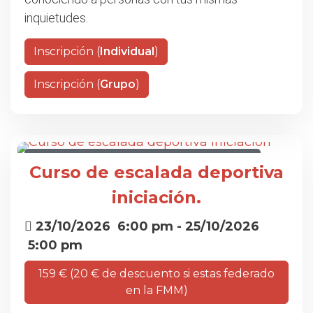
inquietudes.
Inscripción (
Individual
)
Inscripción (
Grupo
)
CURSO DE ESCALADA DEPORTIVA INICIACIÓN
Curso de escalada deportiva
iniciación.
23/10/2026
6:00 pm
- 25/10/2026
5:00 pm
159 € (20 € de descuento si estas federado
en la FMM)