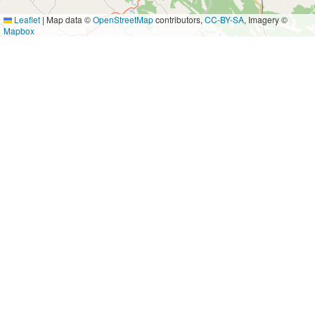
Leaflet
|
Map data ©
OpenStreetMap
contributors,
CC-BY-SA
, Imagery ©
Mapbox